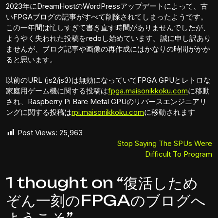
2023年にDreamHostのWordPressアップデートによって、古
いFPGAブログの記事がすべて削除されてしまったようです。
この一年間は忙しすぎて書き直す時間がありませんでしたが、
ようやく失われた投稿をredoし始めています。誠に申し訳あり
ませんが、ブログ記事や画像の再作成にはかなりの時間がかか
ると思います。
以前のURL (js2/js3)は無効になっていてFPGA GPUとレトロな
家庭用ゲーム機に関する投稿は
fpga.maisonikkoku.com
に移動
され、Raspberry Pi Bare Metal GPUのリバースエンジニアリ
ングに関する投稿は
rpi.maisonikkoku.com
に移動されます
Post Views:
25,963
Post
Stop Saying The SPUs Were
Difficult To Program
navigation
1 thought on “復活しため
ぞん一刻のFPGAのブログへ
ようこそ”